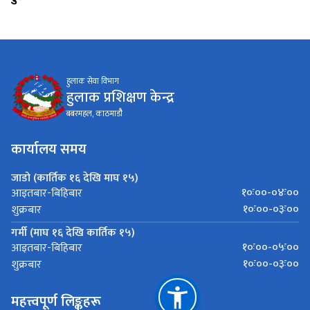
हुलाक सेवा विभाग
हुलाक प्रशिक्षण केन्द्र
बबरमहल, काठमाडौै
कार्यालय समय
जाडो (कार्तिक १६ देखि माघ १५)
१०ः००-०४ः००
आइतबार-बिहिबार
१०ः००-०३ः००
शुक्रबार
गर्मी (माघ १६ देखि कार्तिक १५)
१०ः००-०५ः००
आइतबार-बिहिबार
१०ः००-०३ः००
शुक्रबार
महत्त्वपूर्ण लिङ्कहरू