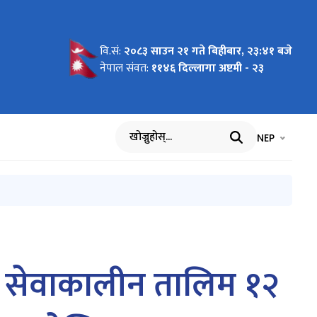
वि.सं:
२०८३ साउन २१ गते बिहीबार, २३:४१ बजे
ूचना )
सूचना
नेपाल संवत:
११४६ दिल्लागा अष्टमी - २३
भाषा चयन गर्नुह
भाषा प
NEP
खोज्नुहोस्
िने सेवाकालीन तालिम १२