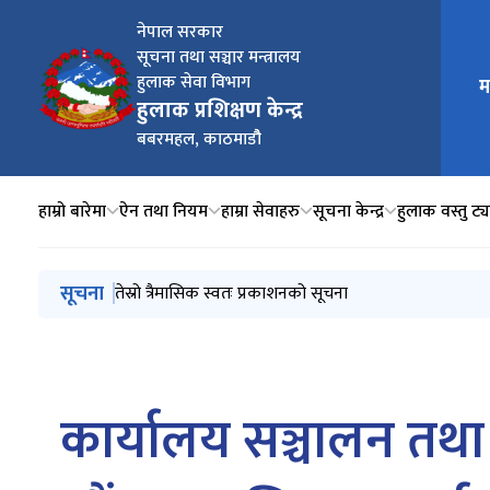
नेपाल सरकार
सूचना तथा सञ्चार मन्त्रालय
हुलाक सेवा विभाग
म
मुख्य न
हुलाक प्रशिक्षण केन्द्र
बबरमहल, काठमाडौै
हाम्रो बारेमा
ऐन तथा नियम
हाम्रा सेवाहरु
सूचना केन्द्र
हुलाक वस्तु ट्
मुख्य नेभिगेसनमा जानुहोस्
सूचना
हुलाक The Post
तेस्रो त्रैमासिक स्वतः प्रकाशनको सूचना
लिलाम बिक्रीको सम्झौता गर्न आउने वारे सूचना । (आसयको स
हुलाक पत्रिकाअंक २१२ को लागि लेख रचना अनुरोध सम्बन्धी 
काठ दाउरा लिलाम सम्बन्धी वोलपत्रको सूचना
कार्यालय सञ्चालन तथा 