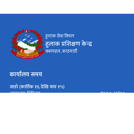
हुलाक सेवा विभाग
हुलाक प्रशिक्षण केन्द्र
बबरमहल, काठमाडौै
कार्यालय समय
जाडो (कार्तिक १६ देखि माघ १५)
१०ः००-०४ः००
आइतबार-बिहिबार
१०ः००-०३ः००
शुक्रबार
गर्मी (माघ १६ देखि कार्तिक १५)
१०ः००-०५ः००
आइतबार-बिहिबार
१०ः००-०३ः००
शुक्रबार