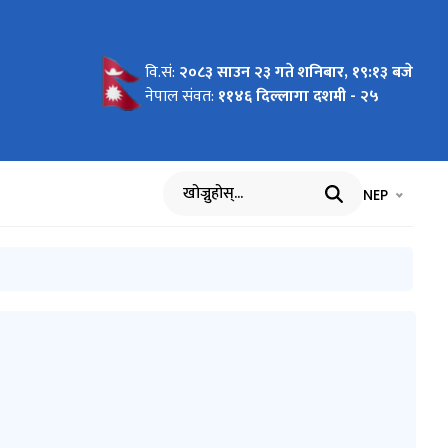
वि.सं:
२०८३ साउन २३ गते शनिबार, १९:१३ बजे
ूचना )
सूचना
नेपाल संवत:
११४६ दिल्लागा दशमी - २५
भाषा चयन गर्नुह
भाषा प
NEP
खोज्नुहोस्