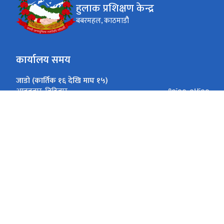
हुलाक प्रशिक्षण केन्द्र
बबरमहल, काठमाडौै
कार्यालय समय
जाडो (कार्तिक १६ देखि माघ १५)
१०ः००-०४ः००
आइतबार-बिहिबार
१०ः००-०३ः००
शुक्रबार
गर्मी (माघ १६ देखि कार्तिक १५)
१०ः००-०५ः००
आइतबार-बिहिबार
१०ः००-०३ः००
शुक्रबार