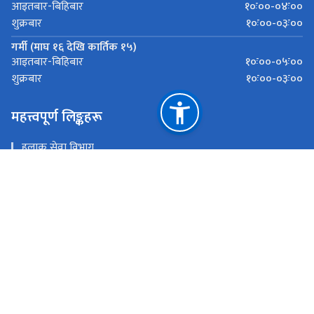
१०ः००-०४ः००
आइतबार-बिहिबार
१०ः००-०३ः००
शुक्रबार
गर्मी (माघ १६ देखि कार्तिक १५)
१०ः००-०५ः००
आइतबार-बिहिबार
१०ः००-०३ः००
शुक्रबार
महत्त्वपूर्ण लिङ्कहरू
हुलाक सेवा विभाग
सञ्‍चार तथा सूचना प्रविधि मन्त्रालय
गोश्वारा हुलाक कार्यालय
राष्ट्रिय प्राकृतिक स्रोत तथा वित्त आयोग
बबरमहल, काठमाडौै
ptc@nepalpost.gov.np
०१-५३६२५७९